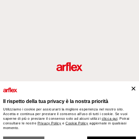
Prodotti
Designers
italian design story
Contatti
Il rispetto della tua privacy è la nostra priorità
Utilizziamo i cookie per assicurarti la migliore esperienza nel nostro sito.
Accetta e continua per prestare il consenso all’uso di tutti i cookie. Se vuoi
arflex – sevensalotti spa via Pizzo Scalino 1 20833 Giussano (Monza e Brianza) Italy
saperne di più o prestare il consenso solo ad alcuni utilizzi
clicca qui
. Potrai
- Phone +39 0362 853043 - VAT IT 00703820969 – © arflex - sevensalotti spa 2026
consultare le nostre
Privacy Policy
e
Cookie Policy
aggiornate in qualsiasi
momento.
Tutti i diritti riservati