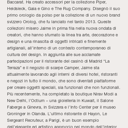
Baccarat. Ha creato accessori per la collezione Piper,
Heidsieck, Gaia e Gino e The Rug Company. Disegnò il suo
primo orologio da polso per la collezione di un nuovo brand
svizzero Orolog, che fu lanciato nel tardo 2013. Queste
collezioni misero Jaime in prima fila nella nuova ondata di
creatori, che hanno sfumato la linea tra arte, decorazione e
design e una rinascita di oggetti intricati e finemente
artigianali, all’interno di un contesto contemporaneo di
cultura del design. In aggiunta alle sue acclamate
partecipazioni per il ristorante del casinò di Madrid “La
Terraza” e il negozio di scarpe Camper, Jaime sta
attualmente lavorando agli interni di diversi hotel, ristoranti
e negozi in tutto il mondo, che sono diventati piattaforme
per creare oggetti speciali, sia funzionali che non funzionali.
Più recentemente, ha completato la boutique Nirav Modi a
New Delhi, l’Octium – una gioielleria in Kuwait, il Salone
Faberge a Ginevra, in Svizzera e l’Info Center per il museo
Groninger in Olanda. L’ultimo ristorante di Hayon, Le
Sergeant Recruteur, a Parigi, è un buon esempio
dell’elegante ed artistico approccio nel mondo dell’interior