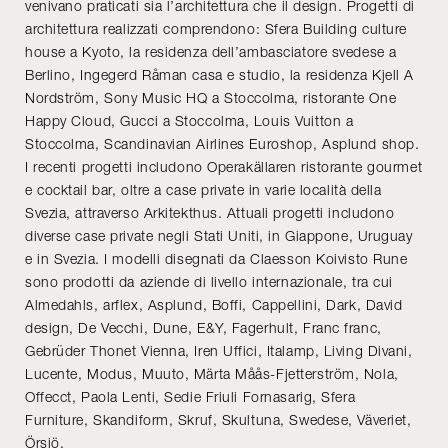
venivano praticati sia l’architettura che il design. Progetti di
architettura realizzati comprendono: Sfera Building culture
house a Kyoto, la residenza dell’ambasciatore svedese a
Berlino, Ingegerd Råman casa e studio, la residenza Kjell A
Nordström, Sony Music HQ a Stoccolma, ristorante One
Happy Cloud, Gucci a Stoccolma, Louis Vuitton a
Stoccolma, Scandinavian Airlines Euroshop, Asplund shop.
I recenti progetti includono Operakällaren ristorante gourmet
e cocktail bar, oltre a case private in varie località della
Svezia, attraverso Arkitekthus. Attuali progetti includono
diverse case private negli Stati Uniti, in Giappone, Uruguay
e in Svezia. I modelli disegnati da Claesson Koivisto Rune
sono prodotti da aziende di livello internazionale, tra cui
Almedahls, arflex, Asplund, Boffi, Cappellini, Dark, David
design, De Vecchi, Dune, E&Y, Fagerhult, Franc franc,
Gebrüder Thonet Vienna, Iren Uffici, Italamp, Living Divani,
Lucente, Modus, Muuto, Märta Måås-Fjetterström, Nola,
Offecct, Paola Lenti, Sedie Friuli Fornasarig, Sfera
Furniture, Skandiform, Skruf, Skultuna, Swedese, Väveriet,
Örsjö.