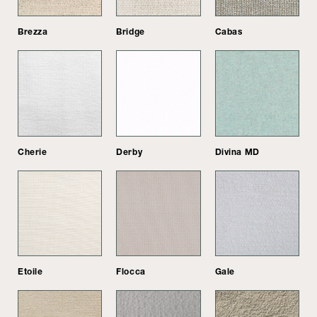
Brezza
Bridge
Cabas
Cherie
Derby
Divina MD
Etoile
Flocca
Gale