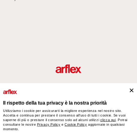
Prodotti
Designers
italian design story
Contatti
Il rispetto della tua privacy è la nostra priorità
Utilizziamo i cookie per assicurarti la migliore esperienza nel nostro sito.
Accetta e continua per prestare il consenso all’uso di tutti i cookie. Se vuoi
arflex – sevensalotti spa via Pizzo Scalino 1 20833 Giussano (Monza e Brianza) Italy
saperne di più o prestare il consenso solo ad alcuni utilizzi
clicca qui
. Potrai
- Phone +39 0362 853043 - VAT IT 00703820969 – © arflex - sevensalotti spa 2026
consultare le nostre
Privacy Policy
e
Cookie Policy
aggiornate in qualsiasi
Tutti i diritti riservati
momento.