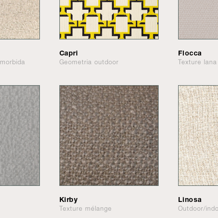
Capri
Flocca
 morbida
Geometria outdoor
Texture lana 
Kirby
Linosa
Texture mélange
Outdoor/ind