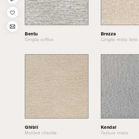
Bentu
Brezza
Ciniglia soffice
Ciniglia mista lana
Ghibli
Kendal
Mottled chenille
Texture mista