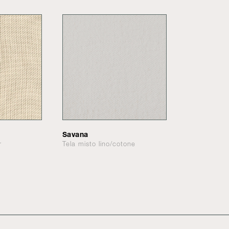
Savana
r
Tela misto lino/cotone