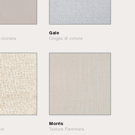
Gale
riciclata
Ciniglia di cotone
Morris
oor
Texture Fiammata